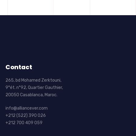
Contact
265, bd Mohamed Zerktouni,
9°ét. n°92, Quartier Gauthier,
20050 Casablanca, Maroc.
info@alliancever.com
+212 (522) 390 026
+212 700 409 059