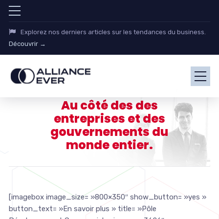
Explorez nos derniers articles sur les tendances du business.
Découvrir →
Au côté des des
entreprises et des
gouvernements du
monde entier.
[imagebox image_size= »800×350″ show_button= »yes »
button_text= »En savoir plus » title= »Pôle