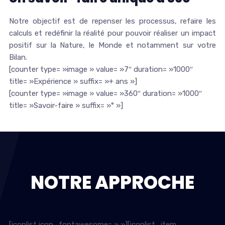
Notre objectif est de repenser les processus, refaire les
calculs et redéfinir la réalité pour pouvoir réaliser un impact
positif sur la Nature, le Monde et notamment sur votre
Bilan.
[counter type= »image » value= »7″ duration= »1000″
title= »Expérience » suffix= »+ ans »]
[counter type= »image » value= »360″ duration= »1000″
title= »Savoir-faire » suffix= »° »]
NOTRE APPROCHE
[iconlist icon_fontawesome= » »][iconlist_item