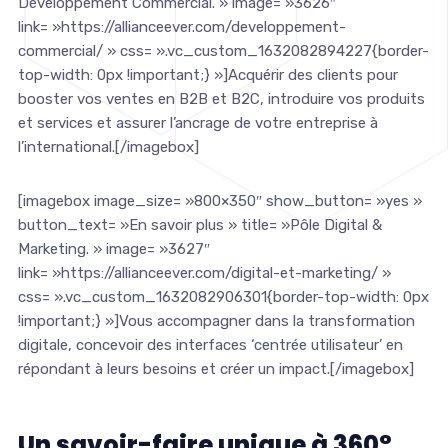
Développement Commercial. » image= »3626″
link= »https://allianceever.com/developpement-
commercial/ » css= ».vc_custom_1632082894227{border-
top-width: 0px !important;} »]Acquérir des clients pour
booster vos ventes en B2B et B2C, introduire vos produits
et services et assurer l’ancrage de votre entreprise à
l’international.[/imagebox]
[imagebox image_size= »800×350″ show_button= »yes »
button_text= »En savoir plus » title= »Pôle Digital &
Marketing. » image= »3627″
link= »https://allianceever.com/digital-et-marketing/ »
css= ».vc_custom_1632082906301{border-top-width: 0px
!important;} »]Vous accompagner dans la transformation
digitale, concevoir des interfaces ‘centrée utilisateur’ en
répondant à leurs besoins et créer un impact.[/imagebox]
Un savoir-faire unique à 360°