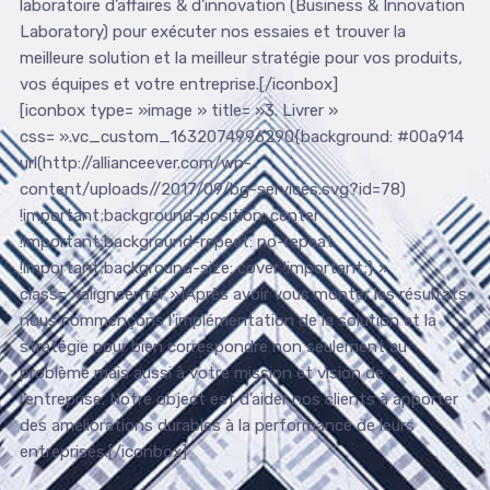
laboratoire d’affaires & d’innovation (Business & Innovation
Laboratory) pour exécuter nos essaies et trouver la
meilleure solution et la meilleur stratégie pour vos produits,
vos équipes et votre entreprise.[/iconbox]
[iconbox type= »image » title= »3. Livrer »
css= ».vc_custom_1632074996290{background: #00a914
url(http://allianceever.com/wp-
content/uploads//2017/09/bg-services.svg?id=78)
!important;background-position: center
!important;background-repeat: no-repeat
!important;background-size: cover !important;} »
class= »aligncenter »]Après avoir vous monter les résultats
nous commençons l’implémentation de la solution et la
stratégie pour bien correspondre non seulement au
problème mais aussi à votre mission et vision de
l’entreprise. Notre object est d’aider nos clients à apporter
des améliorations durables à la performance de leurs
entreprises.[/iconbox]