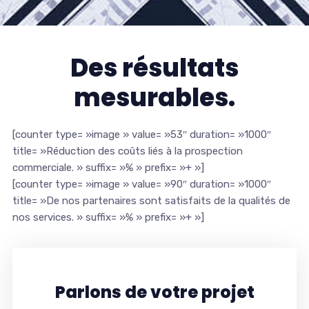
Des résultats
mesurables.
[counter type= »image » value= »53″ duration= »1000″
title= »Réduction des coûts liés à la prospection
commerciale. » suffix= »% » prefix= »+ »]
[counter type= »image » value= »90″ duration= »1000″
title= »De nos partenaires sont satisfaits de la qualités de
nos services. » suffix= »% » prefix= »+ »]
Parlons de votre projet